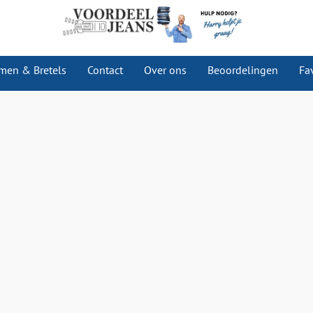
men & Bretels
Contact
Over ons
Beoordelingen
Fa