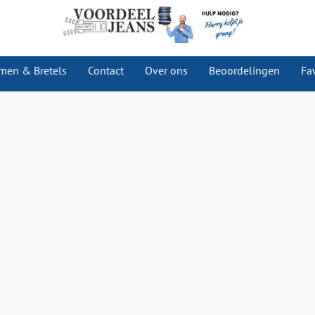
men & Bretels
Contact
Over ons
Beoordelingen
Fa